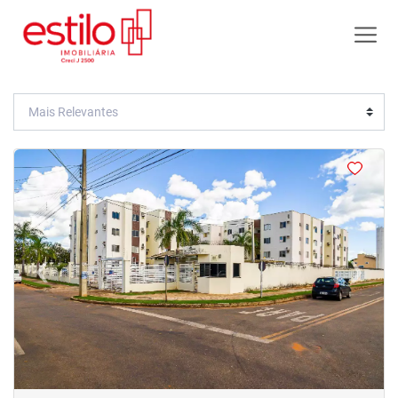
<
<
<
<
‹
›
Previous
Next