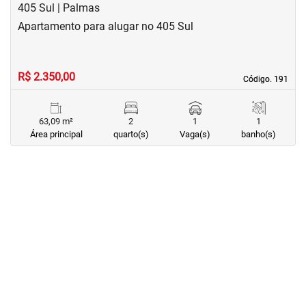
405 Sul | Palmas
Apartamento para alugar no 405 Sul
R$ 2.350,00
Código. 191
Código. 191
63,09 m²
2
1
1
Área principal
quarto(s)
Vaga(s)
banho(s)