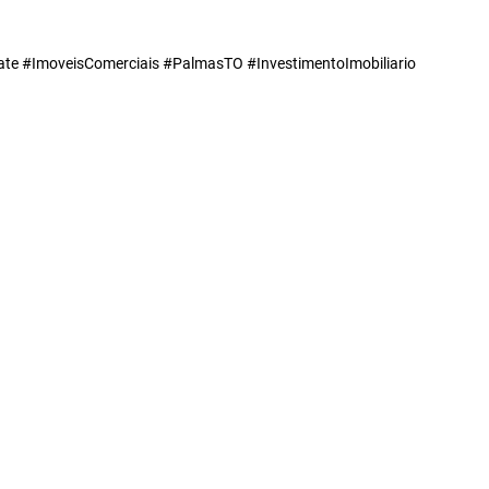
te #ImoveisComerciais #PalmasTO #InvestimentoImobiliario
as