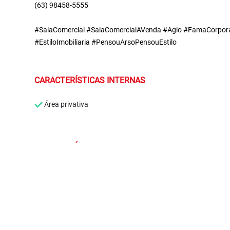
(63) 98458-5555
#SalaComercial #SalaComercialAVenda #Agio #FamaCorpora
#EstiloImobiliaria #PensouArsoPensouEstilo
CARACTERÍSTICAS INTERNAS
Área privativa
CARACTERÍSTICAS EXTERNAS
Água individual
Portaria 24 hor