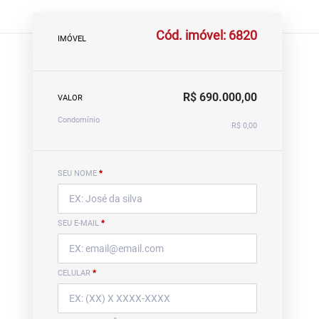
Cód. imóvel: 6820
IMÓVEL
R$ 690.000,00
VALOR
Condomínio
R$ 0,00
SEU NOME
*
SEU E-MAIL
*
CELULAR
*