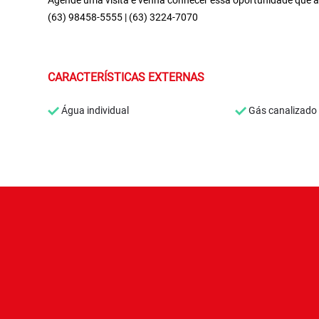
Agende uma visita e venha conhecer essa oportunidade que 
(63) 98458-5555 | (63) 3224-7070
CARACTERÍSTICAS EXTERNAS
Água individual
Gás canalizado