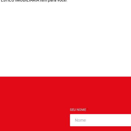
a ESTILO IMOBILIÁRIA tem para você!
SEU NOME
*