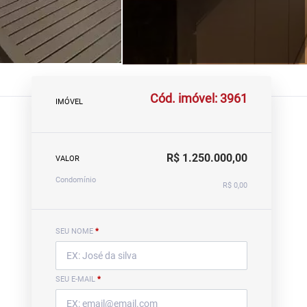
Cód. imóvel: 3961
IMÓVEL
R$ 1.250.000,00
VALOR
Condomínio
R$ 0,00
SEU NOME
*
SEU E-MAIL
*