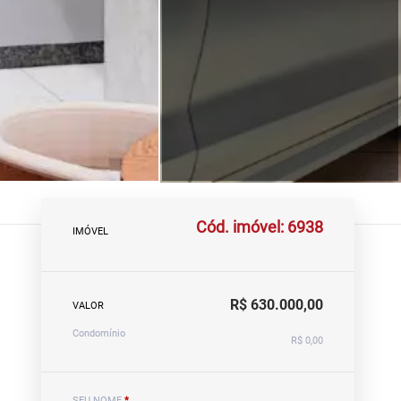
Cód. imóvel: 6938
IMÓVEL
R$ 630.000,00
VALOR
Condomínio
R$ 0,00
SEU NOME
*