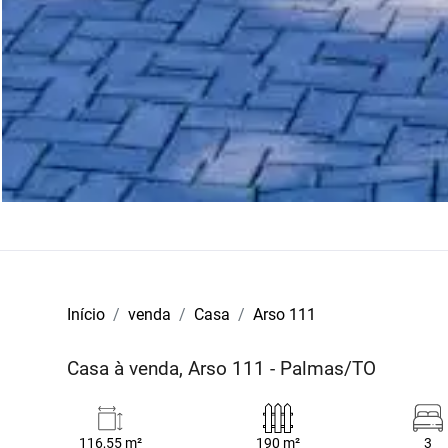
Início
venda
Casa
Arso 111
Casa à venda, Arso 111 - Palmas/TO
116,55 m²
190 m²
3