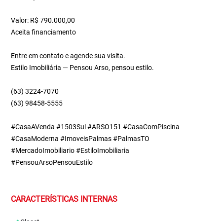
Valor: R$ 790.000,00
Aceita financiamento
Entre em contato e agende sua visita.
Estilo Imobiliária — Pensou Arso, pensou estilo.
(63) 3224-7070
(63) 98458-5555
#CasaAVenda #1503Sul #ARSO151 #CasaComPiscina
#CasaModerna #ImoveisPalmas #PalmasTO
#MercadoImobiliario #EstiloImobiliaria
#PensouArsoPensouEstilo
CARACTERÍSTICAS INTERNAS