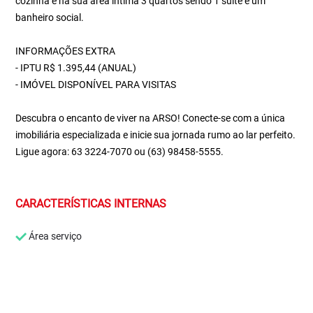
cozinha e na sua área íntima 3 quartos sendo 1 suíte e um
banheiro social.
INFORMAÇÕES EXTRA
- IPTU R$ 1.395,44 (ANUAL)
- IMÓVEL DISPONÍVEL PARA VISITAS
Descubra o encanto de viver na ARSO! Conecte-se com a única
imobiliária especializada e inicie sua jornada rumo ao lar perfeito.
Ligue agora: 63 3224-7070 ou (63) 98458-5555.
CARACTERÍSTICAS INTERNAS
Área serviço