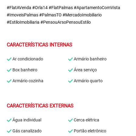
#FlatAVenda #Orla14 #FlatPalmas #ApartamentoComVista
#ImoveisPalmas #PalmasTO #MercadoImobiliario
#EstiloImobiliaria #PensouArsoPensouEstilo
CARACTERÍSTICAS INTERNAS
Ar condicionado
Armário banheiro
Box banheiro
Área serviço
Armário cozinha
Armário quarto
CARACTERÍSTICAS EXTERNAS
Água individual
Cerca elétrica
Gás canalizado
Portão eletrônico