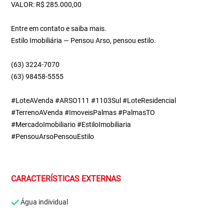
VALOR: R$ 285.000,00
Entre em contato e saiba mais.
Estilo Imobiliária — Pensou Arso, pensou estilo.
(63) 3224-7070
(63) 98458-5555
#LoteAVenda #ARSO111 #1103Sul #LoteResidencial
#TerrenoAVenda #ImoveisPalmas #PalmasTO
#MercadoImobiliario #EstiloImobiliaria
#PensouArsoPensouEstilo
CARACTERÍSTICAS EXTERNAS
Água individual