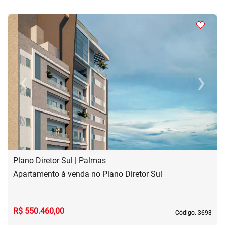
<
<
<
<
‹
›
Previous
Next
Plano Diretor Sul | Palmas
Apartamento à venda no Plano Diretor Sul
R$ 550.460,00
Código. 3693
Código. 3693