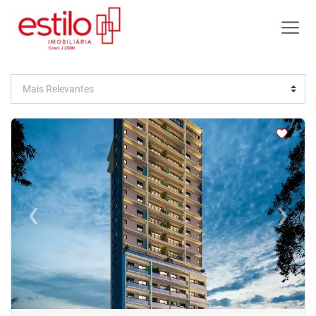
<
<
<
<
‹
›
Previous
Next