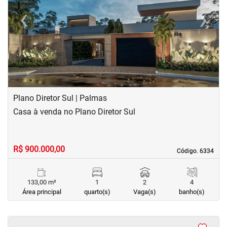
‹
›
Previous
Next
Plano Diretor Sul | Palmas
Casa à venda no Plano Diretor Sul
R$ 900.000,00
Código. 6334
Código. 6334
133,00 m²
1
2
4
Área principal
quarto(s)
Vaga(s)
banho(s)