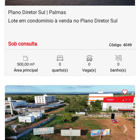
Plano Diretor Sul | Palmas
Lote em condomínio à venda no Plano Diretor Sul
Sob consulta
Código. 4049
Código. 4049
500,00 m²
0
0
0
Área principal
quarto(s)
Vaga(s)
banho(s)
<
<
<
<
‹
›
Previous
Next