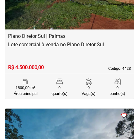
Plano Diretor Sul | Palmas
Lote comercial à venda no Plano Diretor Sul
R$ 4.500.000,00
Código. 4423
Código. 4423
1800,00 m²
0
0
0
Área principal
quarto(s)
Vaga(s)
banho(s)
<
<
<
<