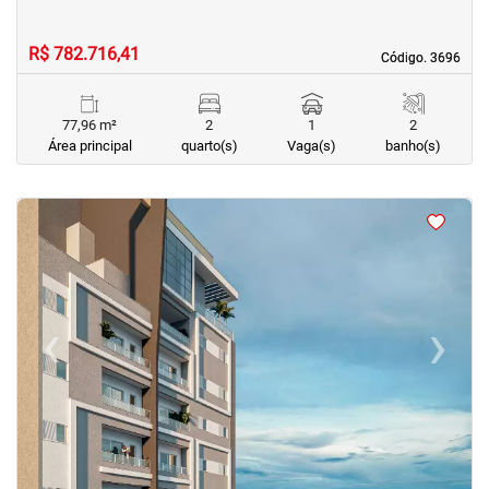
R$ 782.716,41
Código. 3696
Código. 3696
77,96 m²
2
1
2
Área principal
quarto(s)
Vaga(s)
banho(s)
<
<
<
<
‹
›
Previous
Next