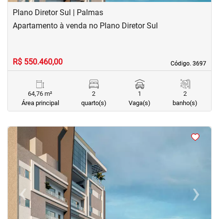
Plano Diretor Sul | Palmas
Apartamento à venda no Plano Diretor Sul
R$ 550.460,00
Código. 3697
Código. 3697
64,76 m²
2
1
2
Área principal
quarto(s)
Vaga(s)
banho(s)
<
<
<
<
‹
›
Previous
Next