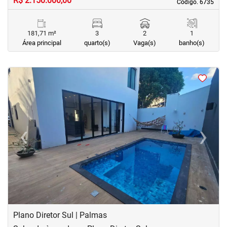
R$ 2.150.000,00
Código. 6735
Código. 6735
181,71 m²
3
2
1
Área principal
quarto(s)
Vaga(s)
banho(s)
<
<
<
<
‹
›
Previous
Next
Plano Diretor Sul | Palmas