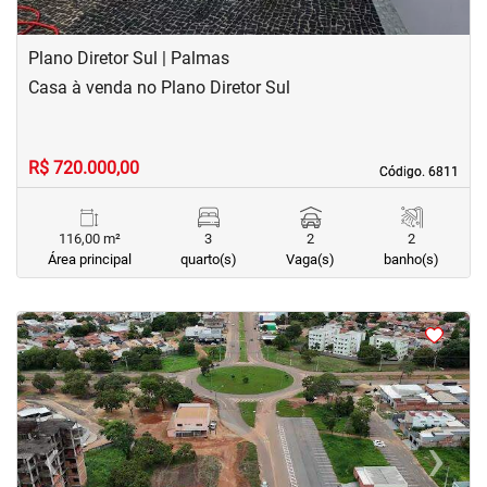
Plano Diretor Sul | Palmas
Casa à venda no Plano Diretor Sul
R$ 720.000,00
Código. 6811
Código. 6811
116,00 m²
3
2
2
Área principal
quarto(s)
Vaga(s)
banho(s)
<
<
<
<
‹
›
Previous
Next