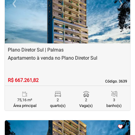
‹
›
Previous
Next
Plano Diretor Sul | Palmas
Apartamento à venda no Plano Diretor Sul
R$ 667.261,82
Código. 3639
Código. 3639
75,16 m²
2
2
3
Área principal
quarto(s)
Vaga(s)
banho(s)
<
<
<
<