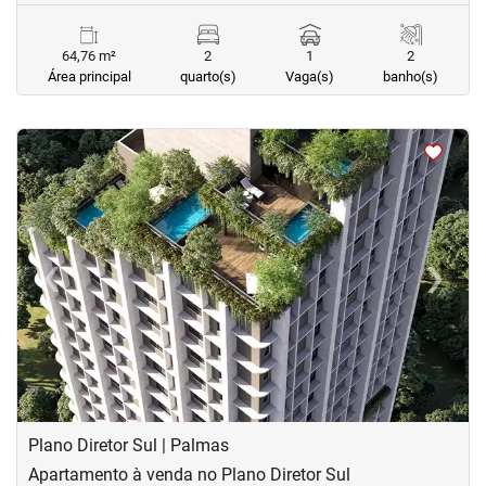
64,76 m²
2
1
2
Área principal
quarto(s)
Vaga(s)
banho(s)
<
<
<
<
‹
›
Previous
Next
Plano Diretor Sul | Palmas
Apartamento à venda no Plano Diretor Sul