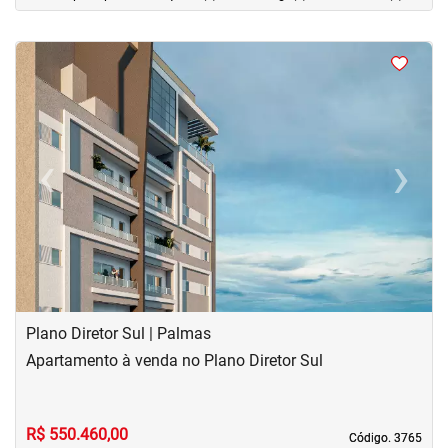
<
<
<
<
‹
›
Previous
Next
Plano Diretor Sul | Palmas
Apartamento à venda no Plano Diretor Sul
R$ 550.460,00
Código. 3765
Código. 3765