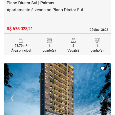
Plano Diretor Sul | Palmas
Apartamento à venda no Plano Diretor Sul
R$ 675.023,21
Código. 3628
Código. 3628
78,79 m²
1
2
1
Área principal
quarto(s)
Vaga(s)
banho(s)
<
<
<
<
‹
›
Previous
Next