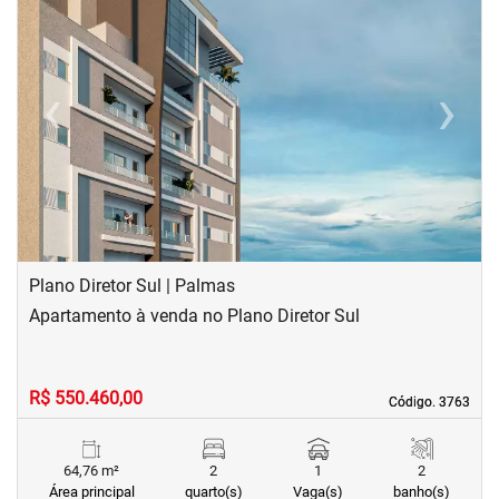
‹
›
Previous
Next
Plano Diretor Sul | Palmas
Apartamento à venda no Plano Diretor Sul
R$ 550.460,00
Código. 3763
Código. 3763
64,76 m²
2
1
2
Área principal
quarto(s)
Vaga(s)
banho(s)