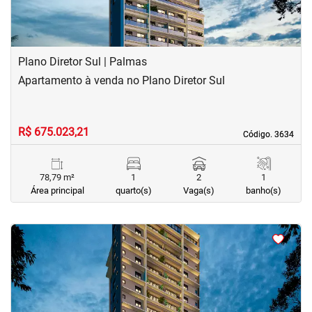
Plano Diretor Sul | Palmas
Apartamento à venda no Plano Diretor Sul
R$ 675.023,21
Código. 3634
Código. 3634
78,79 m²
1
2
1
Área principal
quarto(s)
Vaga(s)
banho(s)
<
<
<
<