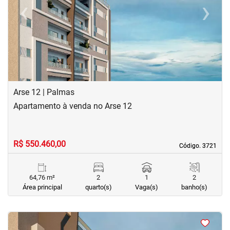
‹
›
Previous
Next
Arse 12 | Palmas
Apartamento à venda no Arse 12
R$ 550.460,00
Código. 3721
Código. 3721
64,76 m²
2
1
2
Área principal
quarto(s)
Vaga(s)
banho(s)
<
<
<
<