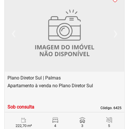
‹
›
Previous
Next
Plano Diretor Sul | Palmas
Apartamento à venda no Plano Diretor Sul
Sob consulta
Código. 6425
Código. 6425
222,70 m²
4
3
5