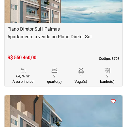
Plano Diretor Sul | Palmas
Apartamento à venda no Plano Diretor Sul
R$ 550.460,00
Código. 3703
Código. 3703
64,76 m²
2
1
2
Área principal
quarto(s)
Vaga(s)
banho(s)
<
<
<
<