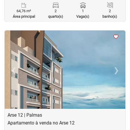
64,76 m²
2
1
2
Área principal
quarto(s)
Vaga(s)
banho(s)
<
<
<
<
‹
›
Previous
Next
Arse 12 | Palmas
Apartamento à venda no Arse 12