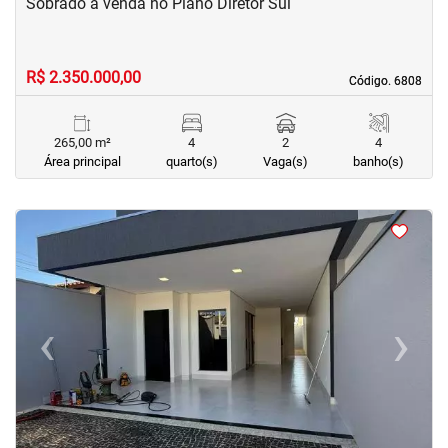
Sobrado à venda no Plano Diretor Sul
R$ 2.350.000,00
Código. 6808
Código. 6808
265,00 m²
4
2
4
Área principal
quarto(s)
Vaga(s)
banho(s)
<
<
<
<
‹
›
Previous
Next