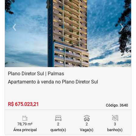
‹
›
Previous
Next
Plano Diretor Sul | Palmas
Apartamento à venda no Plano Diretor Sul
R$ 675.023,21
Código. 3640
Código. 3640
78,79 m²
2
2
3
Área principal
quarto(s)
Vaga(s)
banho(s)