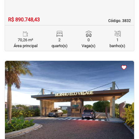
R$ 890.748,43
Código. 3832
Código. 3832
70,26 m²
2
0
1
Área principal
quarto(s)
Vaga(s)
banho(s)
<
<
<
<
‹
›
Previous
Next