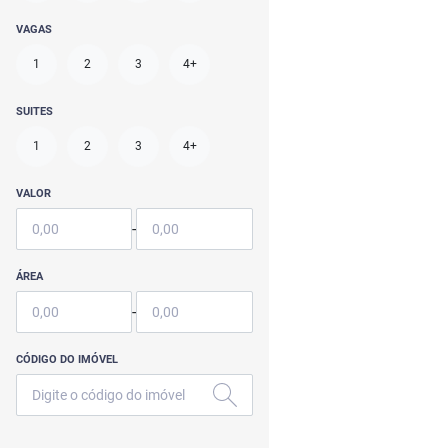
VAGAS
1
2
3
4+
SUITES
1
2
3
4+
VALOR
-
ÁREA
-
CÓDIGO DO IMÓVEL