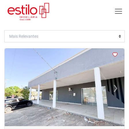
<
<
<
<
‹
›
Previous
Next