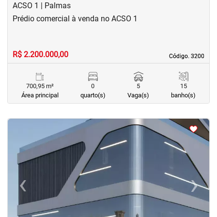
ACSO 1 | Palmas
Prédio comercial à venda no ACSO 1
R$ 2.200.000,00
Código. 3200
Código. 3200
700,95 m²
0
5
15
Área principal
quarto(s)
Vaga(s)
banho(s)
<
<
‹
›
Previous
Next